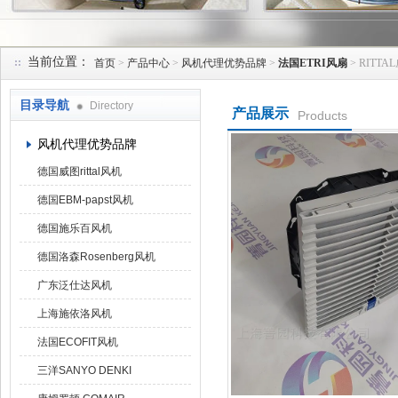
当前位置：
首页
>
产品中心
>
风机代理优势品牌
>
法国ETRI风扇
> RITT
上海菁园科技有限公司
目录导航
Directory
产品展示
Products
风机代理优势品牌
德国威图rittal风机
德国EBM-papst风机
德国施乐百风机
德国洛森Rosenberg风机
广东泛仕达风机
上海施依洛风机
法国ECOFIT风机
三洋SANYO DENKI