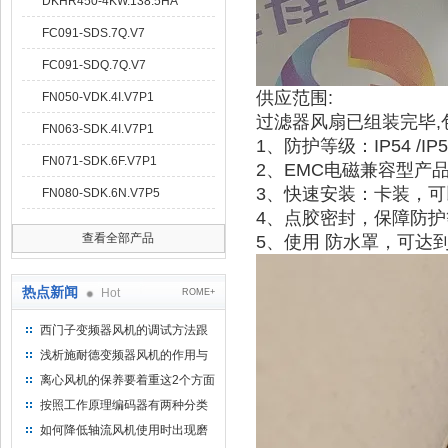
DKHR450-4KW.138.5HA
FC091-SDS.7Q.V7
FC091-SDQ.7Q.V7
供应范围:
FN050-VDK.4I.V7P1
过滤器风扇已组装完毕,
FN063-SDK.4I.V7P1
1、防护等级：IP54 /IP55
FN071-SDK.6F.V7P1
2、EMC电磁兼容型产
3、快速安装：卡装，
FN080-SDK.6N.V7P5
4、点胶密封，保障防护
查看全部产品
5、使用 防水罩，可达到I
热点新闻
Hot
ROME+
西门子变频器风机的调试方法跟
步骤
浅析施耐德变频器风机的作用与
意义所在
离心风机的保养要着重这2个方面
按照工作原理编码器有两种分类
如何降低轴流风机使用时出现磨