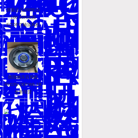
原装正品2RRE15
180 35R法国
ECOFIT轴流风机
德国施乐百风机
RH19V-2EP.W6.1R
全新现货