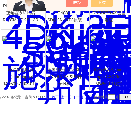
RH28M-2DK.3F.1R
机房冷库风扇
测量室散热风扇
变频器冷却风扇
FN080-
DRAD279-4S德国
RH35M-2DK.5L.3R
SDQ.6N.V7P5原装
洛森
德国施乐百
施乐百
SVG散热风扇
德国施乐百FN080-
燃气鼓风机ebm-
（ebmpapast
ADK.6N.V7P2外转
papst G3G250-
R4D500-AT03-01）
子风机
MW50-01现货
 2297 条记录，当前 59 / 115 页
首页
上一页
下一页
末页
跳转到第
页