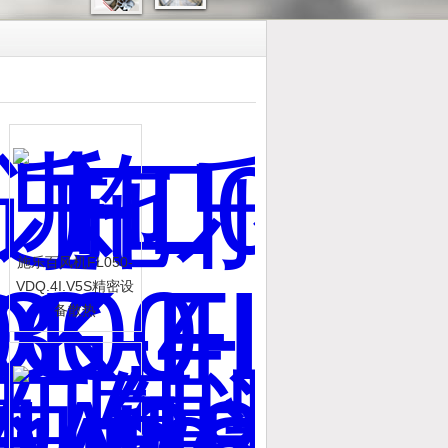
施乐百风机FL050-
VDQ.4I.V5S精密设
备散热