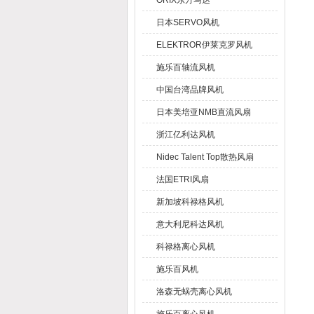
ORIX东方马达
日本SERVO风机
ELEKTROR伊莱克罗风机
施乐百轴流风机
中国台湾品牌风机
日本美培亚NMB直流风扇
浙江亿利达风机
Nidec Talent Top散热风扇
法国ETRI风扇
新加坡科禄格风机
意大利尼科达风机
科禄格离心风机
施乐百风机
洛森无蜗壳离心风机