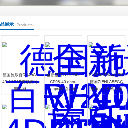
品展示
Products
德国施乐百RH40G-
全新进口W2D300-
FL050-VDK.4I.V5S
4DK.2F.1R变频柜冷
CP08-40 ebm-
德国ZIEHLABEGG
却风扇
papst轴流风扇
施乐百冷水机风扇