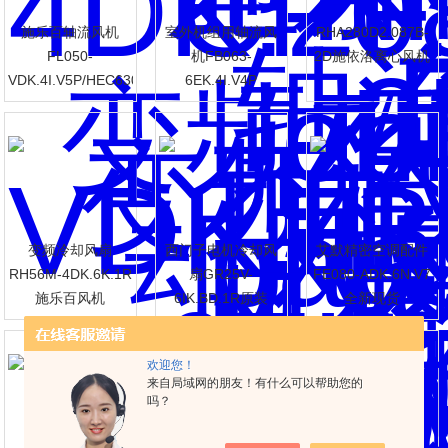
施乐百轴流风机
室外机组用轴流风
RHA280D2.087B-
FL050-
机FB063-
2D施依洛离心风机
VDK.4I.V5P/HEC630
6EK.4I.V4P
变频冷却风扇
西门子电机冷却风
艾默精密空调配件
RH56M-4DK.6K.1R
扇GR25V-
FE080-ADK.6N.V7
施乐百风机
6IK.BD.1R原装
全新现货
欢迎您！
来自局域网的朋友！有什么可以帮助您的
吗？