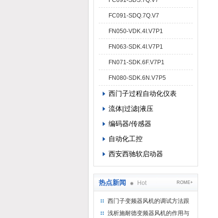
FC091-SDS.7Q.V7
FC091-SDQ.7Q.V7
FN050-VDK.4I.V7P1
FN063-SDK.4I.V7P1
FN071-SDK.6F.V7P1
FN080-SDK.6N.V7P5
西门子过程自动化仪表
流体|过滤|液压
编码器/传感器
自动化工控
西安西驰软启动器
热点新闻
Hot
ROME+
西门子变频器风机的调试方法跟
步骤
浅析施耐德变频器风机的作用与