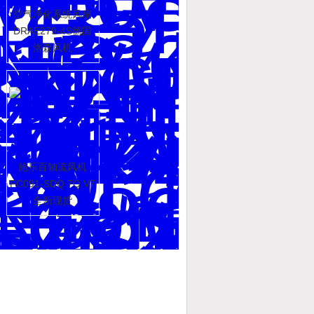
空气净化系统风扇
DRAE279-4S德国
洛森风机
施乐百轴流风机
FC091-SDQ.7Q.V7
全新现货